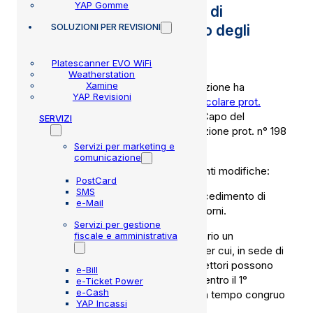
YAP Gomme
presentazione dell’istanza di
SOLUZIONI
PER REVISIONI
iscrizione al Registro Unico degli
Ispettori
Platescanner EVO WiFi
Weatherstation
Xamine
La Direzione Generale della Motorizzazione ha
YAP Revisioni
pubblicato, in data 31 luglio 2025, la
Circolare prot.
n°22068
, che modifica il Decreto del Capo del
SERVIZI
Dipartimento per i trasporti e la navigazione prot. n° 198
del 09 giugno 2025.
Servizi per marketing e
comunicazione
In particolare sono apportate le seguenti modifiche:
PostCard
SMS
1) il termine per la conclusione del procedimento di
e-Mail
iscrizione nel RUI è stabilito in trenta giorni.
Servizi per gestione
2) di conseguenza, è risultato necessario un
fiscale e amministrativa
riallineamento temporale del termine per cui, in sede di
prima applicazione del decreto, gli ispettori possono
e-Bill
presentare istanza di iscrizione al RUI entro il 1°
e-Ticket Power
e-Cash
dicembre 2025, al fine di consentire un tempo congruo
YAP Incassi
agli enti preposti alla verifica;