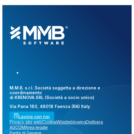
M.M.B. s.r.l. Società soggetta a direzione e
coordinamento
di KRENOVA SRL (Società a socio unico)
Via Pana 180, 48018 Faenza (RA) Italy
Lavora con noi
Privacy sito web
Cookie
Whistleblowing
Delibera
AGCOM
Area legale
Parità di Genere