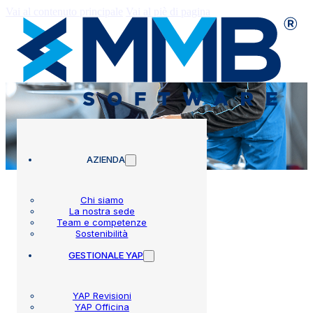
Vai al contenuto principale
Vai al piè di pagina
AZIENDA
Chi siamo
La nostra sede
Team e competenze
Circolari
Sostenibilità
GESTIONALE YAP
YAP Revisioni
Proroga scadenze per la
YAP Officina