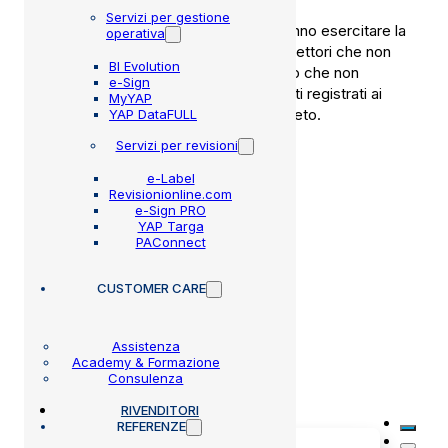
Servizi per gestione
3) dal 2 gennaio 2026 quindi non potranno esercitare la
operativa
funzione di ispettore autorizzato gli ispettori che non
BI Evolution
risulteranno iscritti al RUI ovvero coloro che non
e-Sign
avranno provveduto ad aggiornare i dati registrati ai
MyYAP
sensi dell’articolo 12 del suddetto decreto.
YAP DataFULL
Servizi per revisioni
SCARICA LA CIRCOLARE
e-Label
Revisionionline.com
Agosto 1, 2025
e-Sign PRO
YAP Targa
PAConnect
CUSTOMER CARE
Assistenza
Academy & Formazione
Altre circolari
Consulenza
RIVENDITORI
REFERENZE