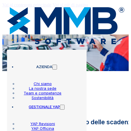
Vai al contenuto principale
Vai al piè di pagina
AZIENDA
Chi siamo
La nostra sede
Team e competenze
YAP Targa
Sostenibilità
GESTIONALE YAP
La soluzione per il controllo delle scadenz
YAP Revisioni
YAP Officina
click