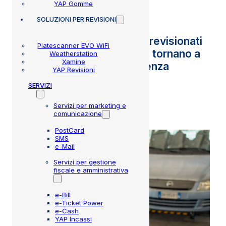
YAP Gomme
SOLUZIONI
PER REVISIONI
In media il 50% dei veicoli revisionati
Platescanner EVO WiFi
da un centro revisione non tornano a
Weatherstation
Xamine
fare la revisione alla scadenza
YAP Revisioni
successiva.
SERVIZI
Servizi per marketing e
comunicazione
PostCard
SMS
e-Mail
Servizi per gestione
fiscale e amministrativa
e-Bill
e-Ticket Power
e-Cash
YAP Incassi