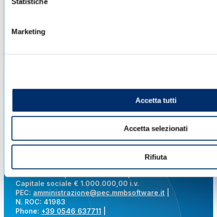
Statistiche
Marketing
M.M.B. s.r.l. Società soggetta a direzione e
coordinamento
di KRENOVA SRL (Società a socio unico)
Via Pana 180, 48018 Faenza (RA) Italy
Accetta tutti
Lavora con noi
Privacy sito web
Cookie
Whistleblowing
Delibera
Accetta selezionati
AGCOM
Area legale
Parità di Genere
Rifiuta
CF – P.IVA e REG. IMP. RA
02619140391 | R.E.A. RA 217885 |
Capitale sociale € 1.000.000,00 i.v.
PEC:
amministrazione@pec.mmbsoftware.it
|
N. ROC: 41983
Phone:
+39 0546 637711
|