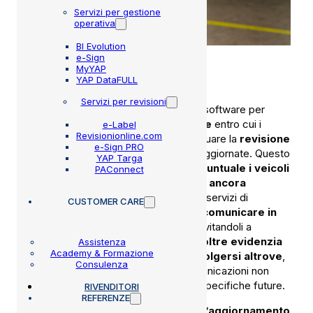
Servizi per gestione
operativa
BI Evolution
e-Sign
MyYAP
YAP DataFULL
Servizi per revisioni
Con YAP Targa, il servizio integrato al software per
revisioni YAP, puoi
controllare le date
entro cui i
e-Label
Revisionionline.com
veicoli del tuo database devono effettuare la
revisione
e-Sign PRO
e modificarle
laddove non fossero aggiornate. Questo
YAP Targa
ti permette di
identificare in modo puntuale i veicoli
PAConnect
che, in un dato periodo, non hanno ancora
effettuato la revisione
, e sfruttare i servizi di
CUSTOMER CARE
marketing integrati nel gestionale per
comunicare in
modo tempestivo ai proprietari
, invitandoli a
prenotare subito un appuntamento.
Inoltre evidenzia
Assistenza
Academy & Formazione
quei clienti che hanno scelto di rivolgersi altrove
,
Consulenza
evitando da un lato di investire in comunicazioni non
efficaci, dall’altro di pianificare azioni specifiche future.
RIVENDITORI
REFERENZE
Il servizio YAP Targa permette anche
l’aggiornamento