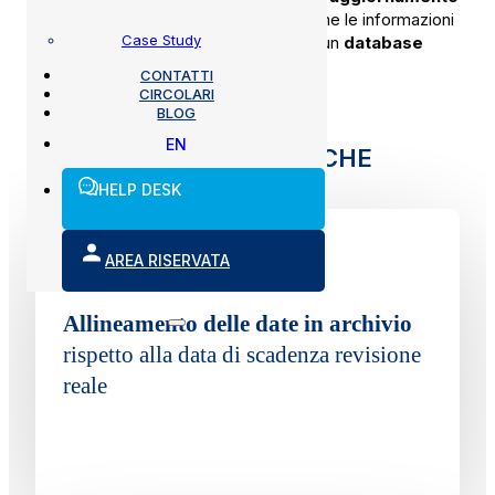
di altri dati collegati al veicolo
, come le informazioni
Case Study
relative all’
intestatario
, garantendoti un
database
sempre aggiornato.
CONTATTI
CIRCOLARI
BLOG
EN
FUNZIONALITÀ SPECIFICHE
HELP DESK
AREA RISERVATA
Allineamento delle date in archivio
rispetto alla data di scadenza revisione
reale