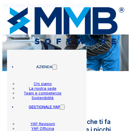
Vai al contenuto principale
Vai al piè di pagina
AZIENDA
Chi siamo
La nostra sede
Team e competenze
YAP Gomme
Sostenibilità
GESTIONALE YAP
Il gestionale per gommisti che ti fa
YAP Revisioni
YAP Officina
gestire senza stress anche i picchi