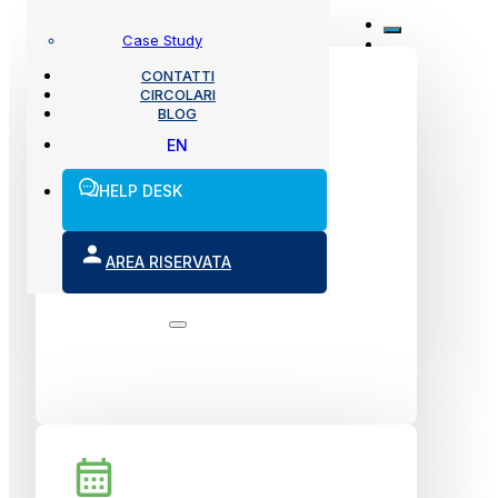
Case Study
CONTATTI
CIRCOLARI
BLOG
EN
Riconoscimento veicolo
HELP DESK
Riconoscimento veicolo e relativi
pneumatici a partire dalla targa e
gestione automatizzata degli
AREA RISERVATA
pneumatici in uso ed in deposito