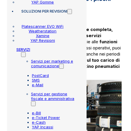
YAP Gomme
stagionali
SOLUZIONI
PER REVISIONI
Platescanner EVO WiFi
Questo modulo permette una
gestione completa,
Weatherstation
semplice e digitalizzata dei centri servizi
Xamine
YAP Revisioni
specializzati negli pneumatici
. Grazie alle
funzioni
specifiche
per la gestione dei tuoi flussi operativi, puoi
SERVIZI
organizzare il lavoro sempre al meglio anche nei periodi
più intensi, avendo il pieno
controllo sul tuo carico di
Servizi per marketing e
comunicazione
lavoro giornaliero
e sul
tuo magazzino pneumatici
(ubicazione, usura, ecc).
PostCard
SMS
e-Mail
Servizi per gestione
fiscale e amministrativa
e-Bill
e-Ticket Power
e-Cash
YAP Incassi