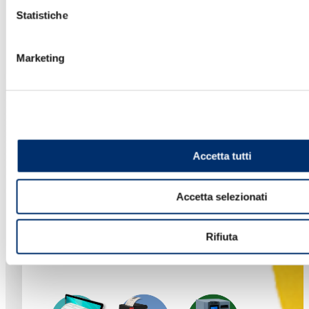
Statistiche
Marketing
Accetta tutti
Servizi per la gestione
fiscale e amministrativa
Accetta selezionati
Rifiuta
Amministra la tua officina con il gestionale YAP