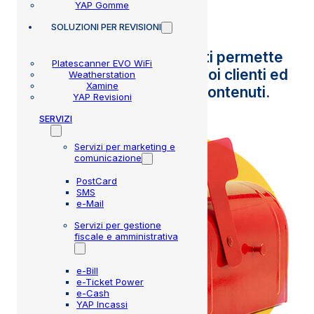
YAP Gomme
SOLUZIONI
PER REVISIONI
L’invio di lettere cartacee ti permette
Platescanner EVO WiFi
di entrare nelle case dei tuoi clienti ed
Weatherstation
Xamine
essere ricordato, a costi contenuti.
YAP Revisioni
SERVIZI
Servizi per marketing e
comunicazione
PostCard
SMS
e-Mail
Servizi per gestione
fiscale e amministrativa
e-Bill
e-Ticket Power
e-Cash
YAP Incassi