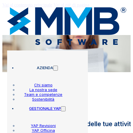
Vai al contenuto principale
Vai al piè di pagina
AZIENDA
Chi siamo
La nostra sede
Team e competenze
PostCard
Sostenibilità
GESTIONALE YAP
Massimizza il rendimento delle tue attivit
YAP Revisioni
YAP Officina
cartacee