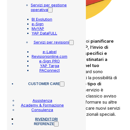
Servizi per gestione
operativa
BI Evolution
e-Sign
MyYAP
YAP DataFULL
Grazie al servizio PostCard di MMB puoi
pianificare
Servizi per revisioni
direttamente dal tuo gestionale YAP, l’invio di
e-Label
lettere cartacee a gruppi di clienti specifici e
Revisionionline.com
realmente interessati, filtrando i destinatari a
e-Sign PRO
partire dalle informazioni raccolte nel tuo
YAP Targa
PAConnect
database.
Inoltre le campagne PostCard sono
completamente tracciate, garantendoti la possibilità di
analizzare il reale ritorno su questo tipo di
CUSTOMER CARE
investimento pubblicitario.
Questo servizio è
particolarmente indicato per l’invio del classico avviso
Assistenza
di scadenza revisione ma anche per informare su altre
Academy & Formazione
scadenze collegate al veicolo, comunicare nuovi servizi
Consulenza
offerti dal tuo centro o iniziative promozionali speciali.
RIVENDITORI
REFERENZE