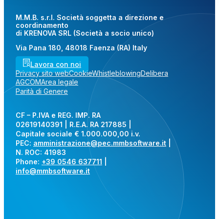
M.M.B. s.r.l. Società soggetta a direzione e
coordinamento
di KRENOVA SRL (Società a socio unico)
Via Pana 180, 48018 Faenza (RA) Italy
Lavora con noi
Privacy sito web
Cookie
Whistleblowing
Delibera
AGCOM
Area legale
Parità di Genere
CF – P.IVA e REG. IMP. RA
02619140391 | R.E.A. RA 217885 |
Capitale sociale € 1.000.000,00 i.v.
PEC:
amministrazione@pec.mmbsoftware.it
|
N. ROC: 41983
Phone:
+39 0546 637711
|
info@mmbsoftware.it