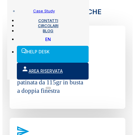
FUNZIONALITÀ SPECIFICHE
Case Study
CONTATTI
CIRCOLARI
BLOG
EN
HELP DESK
Grafiche personalizzabili
e stampabili in
AREA RISERVATA
quadricromia, su carta
patinata da 115gr in busta
a doppia finestra