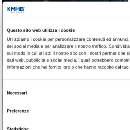
Vuoi digitalizzare il
tuo ecosistema di
Car Service?
Questo sito web utilizza i cookie
Utilizziamo i cookie per personalizzare contenuti ed annunci, 
dei social media e per analizzare il nostro traffico. Condividi
Una piattaforma unica, accessibile ovunque e in
sul modo in cui utilizzi il nostro sito con i nostri partner che 
ogni momento, che integra tutte le funzionalità
dati web, pubblicità e social media, i quali potrebbero combin
necessarie a centri revisione, officine e gommisti.
informazioni che hai fornito loro o che hanno raccolto dal tuo u
Scopri l’ecosistema YAP
Selezione
Necessari
del
consenso
Preferenze
Statistiche