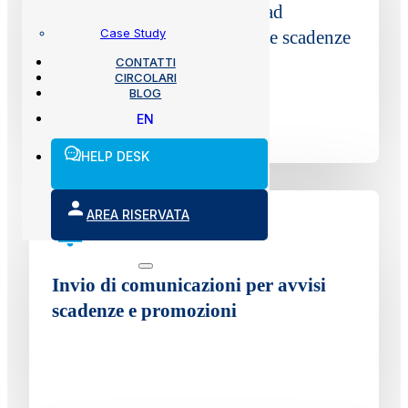
Registrazione dati
relativi ad
Case Study
anagrafiche, veicoli e relative scadenze
CONTATTI
CIRCOLARI
BLOG
EN
HELP DESK
AREA RISERVATA
Invio di comunicazioni per avvisi
scadenze e promozioni