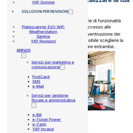
YAP Gomme
SOLUZIONI
PER REVISIONI
La soluzione MMB comprende una serie di funzionalità
operative che ti permettono di avere accesso alle
Platescanner EVO WiFi
Weatherstation
®
banche dati Autodata
e gestire la preventivazione dei
Xamine
tuoi interventi in maniera digitale. È possibile scegliere la
YAP Revisioni
versione Autoveicoli, Motoveicoli oppure entrambe.
SERVIZI
Servizi per marketing e
comunicazione
PostCard
SMS
e-Mail
Servizi per gestione
fiscale e amministrativa
e-Bill
e-Ticket Power
e-Cash
YAP Incassi