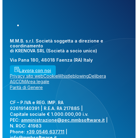
M.M.B. s.r.l. Società soggetta a direzione e
coordinamento
di KRENOVA SRL (Società a socio unico)
Via Pana 180, 48018 Faenza (RA) Italy
Lavora con noi
Privacy sito web
Cookie
Whistleblowing
Delibera
AGCOM
Area legale
Parità di Genere
CF – P.IVA e REG. IMP. RA
02619140391 | R.E.A. RA 217885 |
Capitale sociale € 1.000.000,00 i.v.
PEC:
amministrazione@pec.mmbsoftware.it
|
N. ROC: 41983
Phone:
+39 0546 637711
|
info@mmbsoftware.it