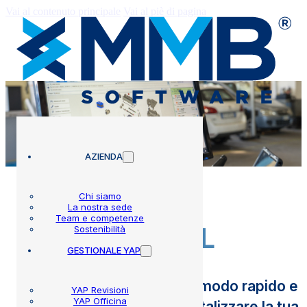
Vai al contenuto principale
Vai al piè di pagina
AZIENDA
Chi siamo
La nostra sede
Team e competenze
YAP DataFULL
Sostenibilità
GESTIONALE YAP
Il modulo per accedere in modo rapido e v
YAP Revisioni
YAP Officina
Autodata® e iniziare a digitalizzare la tua 