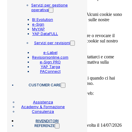
abbiamo bisogno del tuo consenso.
Servizi per gestione
operativa
Questo sito utilizza diversi tipi di cookie. Alcuni cookie sono
BI Evolution
collocati da servizi di terzi che compaiono sulle nostre
e-Sign
pagine.
MyYAP
YAP DataFULL
In qualsiasi momento è possibile modificare o revocare il
proprio consenso dalla Dichiarazione dei cookie sul nostro
Servizi per revisioni
sito web.
e-Label
Scopri di più su chi siamo, come puoi contattarci e come
Revisionionline.com
e-Sign PRO
trattiamo i dati personali nella nostra Informativa sulla
YAP Targa
privacy.
PAConnect
Specifica l’ID del tuo consenso e la data di quando ci hai
contattati per quanto riguarda il tuo consenso.
CUSTOMER CARE
Il tuo consenso si applica ai seguenti siti web:
www.mmbsoftware.com
Assistenza
Academy & Formazione
Il tuo stato attuale: Rifiuta.
Consulenza
Modifica consenso
RIVENDITORI
Dichiarazione Cookie aggiornata l'ultima volta il 14/07/2026
REFERENZE
da
Cookiebot
: