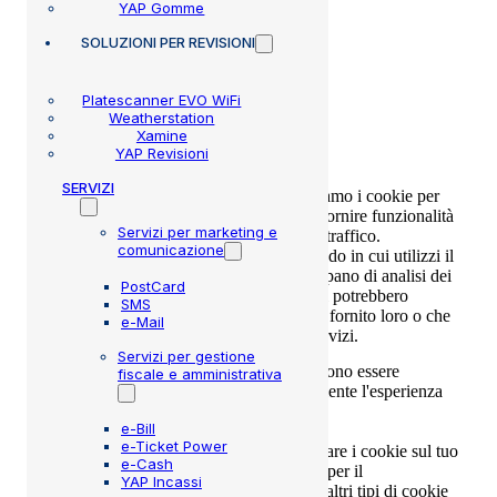
YAP Gomme
Cookie policy
SOLUZIONI
PER REVISIONI
Platescanner EVO WiFi
Weatherstation
Xamine
YAP Revisioni
SERVIZI
Questo sito web utilizza i cookie. Utilizziamo i cookie per
personalizzare contenuti ed annunci, per fornire funzionalità
Servizi per marketing e
dei social media e per analizzare il nostro traffico.
comunicazione
Condividiamo inoltre informazioni sul modo in cui utilizzi il
nostro sito con i nostri partner che si occupano di analisi dei
PostCard
dati web, pubblicità e social media, i quali potrebbero
SMS
combinarle con altre informazioni che hai fornito loro o che
e-Mail
hanno raccolto dal tuo utilizzo dei loro servizi.
Servizi per gestione
I cookie sono piccoli file di testo che possono essere
fiscale e amministrativa
utilizzati dai siti web per rendere più efficiente l'esperienza
per l'utente.
e-Bill
e-Ticket Power
La legge afferma che possiamo memorizzare i cookie sul tuo
e-Cash
dispositivo se sono strettamente necessari per il
YAP Incassi
funzionamento di questo sito. Per tutti gli altri tipi di cookie