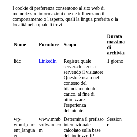
I cookie di preferenza consentono al sito web di
memorizzare informazioni che ne influenzano il
comportamento o l'aspetto, quali la lingua preferita o la
località nella quale ti trovi.
Durata
massima
Nome
Fornitore
Scopo
di
archiviazione
lidc
LinkedIn
Registra quale
1 giorno
server-cluster sta
servendo il visitatore.
Questo è usato nel
contesto del
bilanciamento del
carico, al fine di
ottimizzare
l'esperienza
dell'utente.
wp-
www.mmb
Determina il prefisso
Session
wpml_curr
software.co
internazionale
e
ent_langua
m
calcolato sulla base
ge
dell'indirizzo IP