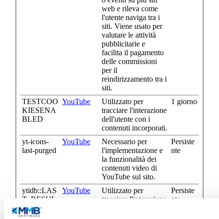
web e rileva come
l'utente naviga tra i
siti. Viene usato per
valutare le attività
pubblicitarie e
facilita il pagamento
delle commissioni
per il
reindirizzamento tra i
siti.
TESTCOO
YouTube
Utilizzato per
1 giorno
KIESENA
tracciare l'interazione
BLED
dell'utente con i
contenuti incorporati.
yt-icons-
YouTube
Necessario per
Persiste
last-purged
l'implementazione e
nte
la funzionalità dei
contenuti video di
YouTube sul sito.
ytidb::LAS
YouTube
Utilizzato per
Persiste
T_RESUL
tracciare l'interazione
nte
T_ENTRY
dell'utente con i
_KEY
contenuti incorporati.