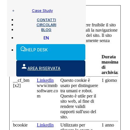
Case Study
Necessari (10)
CONTATTI
CIRCOLARI
I cookie necessari contribuiscono a rendere fruibile il sito
BLOG
web abilitandone funzionalità di base quali la navigazione
sulle pagine e l'accesso alle aree protette del sito. Il sito
EN
web non è in grado di funzionare correttamente senza
questi cookie.
HELP DESK
Durata
massima
Nome
Fornitore
Scopo
di
AREA RISERVATA
archiviazione
__cf_bm
LinkedIn
Questo cookie è
1 giorno
[x2]
www.mmb
usato per distinguere
software.co
tra umani e robot.
m
Questo è utile per il
sito web, al fine di
rendere validi
rapporti sull'uso del
sito.
bcookie
LinkedIn
Utilizzato per
1 anno