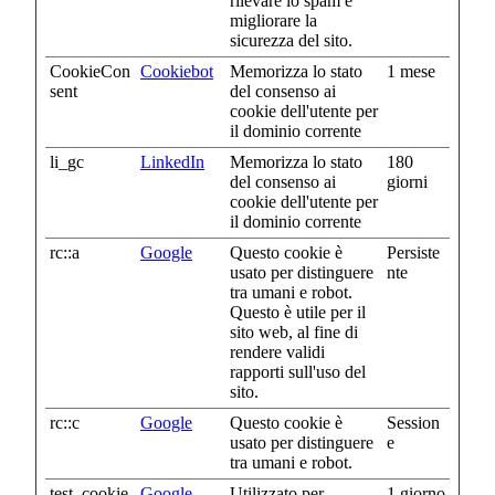
rilevare lo spam e
migliorare la
sicurezza del sito.
CookieCon
Cookiebot
Memorizza lo stato
1 mese
sent
del consenso ai
cookie dell'utente per
il dominio corrente
li_gc
LinkedIn
Memorizza lo stato
180
del consenso ai
giorni
cookie dell'utente per
il dominio corrente
rc::a
Google
Questo cookie è
Persiste
usato per distinguere
nte
tra umani e robot.
Questo è utile per il
sito web, al fine di
rendere validi
rapporti sull'uso del
sito.
rc::c
Google
Questo cookie è
Session
usato per distinguere
e
tra umani e robot.
test_cookie
Google
Utilizzato per
1 giorno