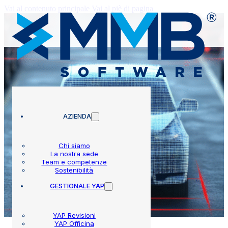
Vai al contenuto principale
Vai al piè di pagina
AZIENDA
Chi siamo
La nostra sede
Team e competenze
Sostenibilità
GESTIONALE YAP
YAP Revisioni
YAP Officina