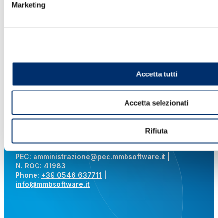
Marketing
M.M.B. s.r.l. Società soggetta a direzione e
coordinamento
di KRENOVA SRL (Società a socio unico)
Via Pana 180, 48018 Faenza (RA) Italy
Accetta tutti
Lavora con noi
Privacy sito web
Cookie
Whistleblowing
Delibera
AGCOM
Area legale
Accetta selezionati
Parità di Genere
CF – P.IVA e REG. IMP. RA
Rifiuta
02619140391 | R.E.A. RA 217885 |
Capitale sociale € 1.000.000,00 i.v.
PEC:
amministrazione@pec.mmbsoftware.it
|
N. ROC: 41983
Phone:
+39 0546 637711
|
info@mmbsoftware.it