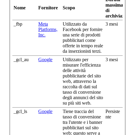
massima
Nome
Fornitore
Scopo
di
archiviazione
_fbp
Meta
Utilizzato da
3 mesi
Platforms,
Facebook per fornire
Inc.
una serie di prodotti
pubblicitari come
offerte in tempo reale
da inserzionisti terzi.
_gcl_au
Google
Utilizzato per
3 mesi
misurare l'efficienza
delle attività
pubblicitarie del sito
web, attraverso la
raccolta di dati sul
tasso di conversione
degli annunci del sito
su più siti web.
_gcl_ls
Google
Tiene traccia del
Persiste
tasso di conversione
nte
tra l'utente e i banner
pubblicitari sul sito
web: questo serve a