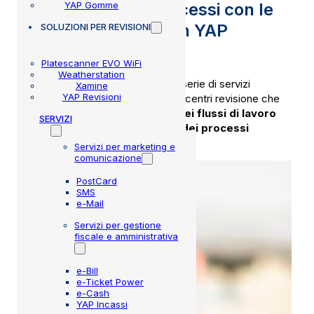
YAP Gomme
Digitalizza i tuoi processi con le
soluzioni integrate in YAP
SOLUZIONI
PER REVISIONI
Platescanner EVO WiFi
Weatherstation
La piattaforma YAP prevede una serie di servizi
Xamine
YAP Revisioni
software per officine, gommisti e centri revisione che
favoriscono
l’efficientamento dei flussi di lavoro
SERVIZI
sfruttando la digitalizzazione dei processi
operativi.
Servizi per marketing e
comunicazione
PostCard
SMS
e-Mail
Servizi per gestione
fiscale e amministrativa
e-Bill
e-Ticket Power
e-Cash
YAP Incassi