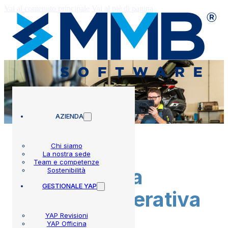
Vai al contenuto principale
Vai al piè di pagina
AZIENDA
Chi siamo
La nostra sede
Team e competenze
Servizi per la
Sostenibilità
GESTIONALE YAP
gestione operativa
YAP Revisioni
YAP Officina