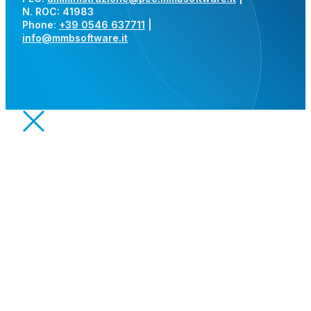
N. ROC: 41983
Phone:
+39 0546 637711
|
info@mmbsoftware.it