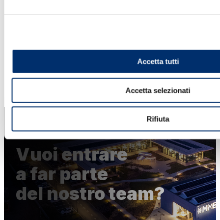
Milioni
Pratiche gestite in un anno con un gestionale
MMB
Accetta tutti
Accetta selezionati
Rifiuta
Vuoi entrare
a far parte
del nostro team?