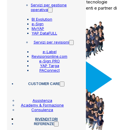
sviluppo, continuando a
innovare
con tecnologie
Servizi per gestione
avanzate e collaborazioni attive con clienti e partner di
operativa
filiera.
BI Evolution
e-Sign
MyYAP
YAP DataFULL
Servizi per revisioni
e-Label
Revisionionline.com
e-Sign PRO
YAP Targa
PAConnect
CUSTOMER CARE
Assistenza
Academy & Formazione
Consulenza
RIVENDITORI
REFERENZE