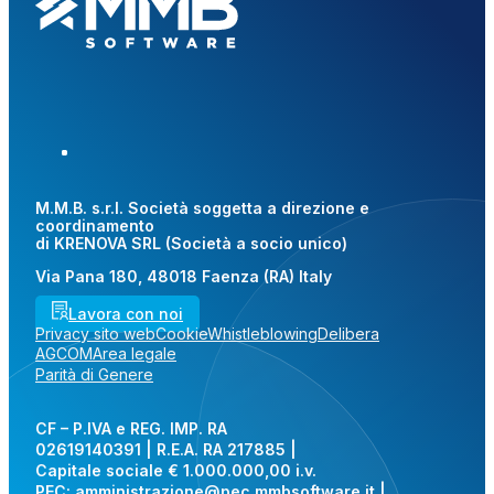
M.M.B. s.r.l. Società soggetta a direzione e
coordinamento
di KRENOVA SRL (Società a socio unico)
Via Pana 180, 48018 Faenza (RA) Italy
Lavora con noi
Privacy sito web
Cookie
Whistleblowing
Delibera
AGCOM
Area legale
Parità di Genere
CF – P.IVA e REG. IMP. RA
02619140391 | R.E.A. RA 217885 |
Capitale sociale € 1.000.000,00 i.v.
PEC:
amministrazione@pec.mmbsoftware.it
|