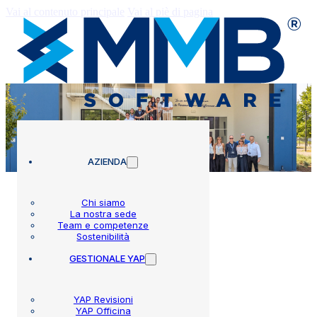
Vai al contenuto principale
Vai al piè di pagina
AZIENDA
Chi siamo
La nostra sede
Team e competenze
Chi siamo
Sostenibilità
GESTIONALE YAP
Specialisti in software
YAP Revisioni
YAP Officina
per far crescere