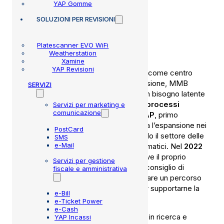
YAP Gomme
persone, officine e
SOLUZIONI
PER REVISIONI
relazioni
Platescanner EVO WiFi
La nostra storia.
Weatherstation
Xamine
YAP Revisioni
Fondata nel 1998 da
Omar Montanari
come centro
assistenza attrezzature per Centri revisione, MMB
SERVIZI
nasce con l’obiettivo di rispondere a un bisogno latente
del settore:
gestire e digitalizzare i processi
Servizi per marketing e
comunicazione
operativi.
Dal 2014, con il
lancio di YAP
, primo
gestionale cloud per l’automotive, inizia l’espansione nei
PostCard
mercati dell’autoriparazione, penetrando il settore delle
SMS
e-Mail
autofficine e della manutenzione pneumatici. Nel
2022
l’azienda software automotive
evolve il proprio
Servizi per gestione
assetto organizzativo dotandosi di un consiglio di
fiscale e amministrativa
amministrazione, con l’obiettivo di avviare un percorso
di managerializzazione dell’azienda per supportarne la
e-Bill
crescita.
e-Ticket Power
e-Cash
Oggi MMB investe in modo strutturato in ricerca e
YAP Incassi