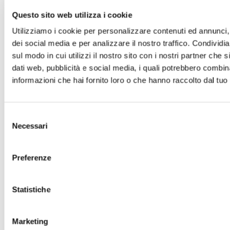
Questo sito web utilizza i cookie
Incremento del tasso di penetrazione tra i
Utilizziamo i cookie per personalizzare contenuti ed annunci, 
gommisti negli ultimi 3 anni, grazie al lancio di
dei social media e per analizzare il nostro traffico. Condividi
YAP GOMME
sul modo in cui utilizzi il nostro sito con i nostri partner che 
Un modulo strategico che ci ha permesso di entrare in
dati web, pubblicità e social media, i quali potrebbero combin
contatto con nuovi attori del settore e rafforzare la
informazioni che hai fornito loro o che hanno raccolto dal tuo u
nostra presenza in un mercato in forte evoluzione.
Selezione
Necessari
del
consenso
Preferenze
8,9
Statistiche
Marketing