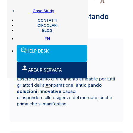
Case Study
Guardiamo lontano, restando
CONTATTI
connessi al presente
CIRCOLARI
BLOG
EN
HELP DESK
Vision
AREA RISERVATA
Essere un punto di riferimento affidabile per tutti
gli attori dell’autoriparazione,
anticipando
soluzioni innovative
capaci
di rispondere alle esigenze del mercato, anche
prima che si manifestino.