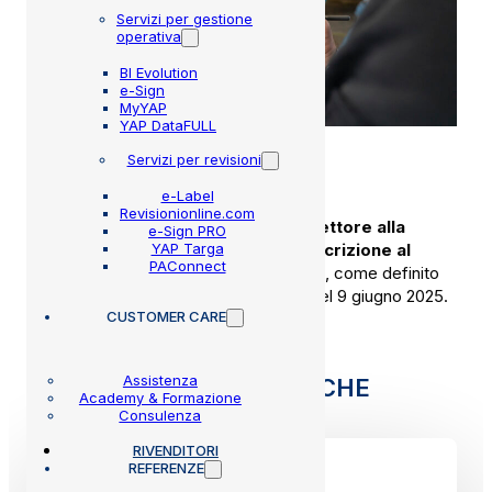
Servizi per gestione
operativa
BI Evolution
e-Sign
MyYAP
YAP DataFULL
Servizi per revisioni
e-Label
Revisionionline.com
La firma qualificata MMB
abilita l’ispettore alla
e-Sign PRO
YAP Targa
presentazione della domanda di iscrizione al
PAConnect
Registro Unico degli Ispettori (RUI)
, come definito
dal Decreto Dirigenziale prot. n° 198 del 9 giugno 2025.
CUSTOMER CARE
Assistenza
FUNZIONALITÀ SPECIFICHE
Academy & Formazione
Consulenza
RIVENDITORI
REFERENZE