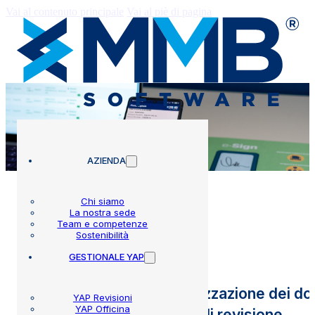
Vai al contenuto principale
Vai al piè di pagina
AZIENDA
Chi siamo
La nostra sede
Team e competenze
e-Sign PRO
Sostenibilità
GESTIONALE YAP
La soluzione per la digitalizzazione dei d
YAP Revisioni
YAP Officina
elettronica dell’ispettore di revisione.