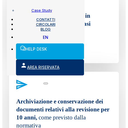
Case Study
Possibilità di sottoscrivere in
CONTATTI
formato elettronico qualsiasi
CIRCOLARI
BLOG
documento
EN
HELP DESK
AREA RISERVATA
Archiviazione e conservazione dei
documenti relativi alla revisione per
10 anni,
come previsto dalla
normativa