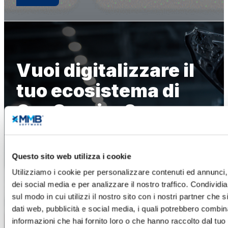
Vuoi digitalizzare il
tuo ecosistema di
Car Service?
Una piattaforma unica, accessibile ovunque e in
ogni momento, che integra tutte le funzionalità
Questo sito web utilizza i cookie
necessarie a centri revisione, officine e gommisti.
Utilizziamo i cookie per personalizzare contenuti ed annunci, 
dei social media e per analizzare il nostro traffico. Condividi
sul modo in cui utilizzi il nostro sito con i nostri partner che 
Scopri l’ecosistema YAP
dati web, pubblicità e social media, i quali potrebbero combin
informazioni che hai fornito loro o che hanno raccolto dal tuo u