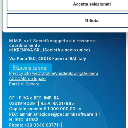
Accetta selezionati
Rifiuta
M.M.B. s.r.l. Società soggetta a direzione e
coordinamento
di KRENOVA SRL (Società a socio unico)
Via Pana 180, 48018 Faenza (RA) Italy
Lavora con noi
Privacy sito web
Cookie
Whistleblowing
Delibera
AGCOM
Area legale
Parità di Genere
CF – P.IVA e REG. IMP. RA
02619140391 | R.E.A. RA 217885 |
Capitale sociale € 1.000.000,00 i.v.
PEC:
amministrazione@pec.mmbsoftware.it
|
N. ROC: 41983
Phone:
+39 0546 637711
|