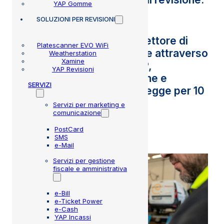
YAP Gomme
SOLUZIONI
PER REVISIONI
Il servizio permette all’ispettore di
Platescanner EVO WiFi
firmare i referti di revisione attraverso
Weatherstation
Xamine
MyYAP o il gestionale YAP,
YAP Revisioni
integrando la conservazione e
SERVIZI
consultazione a norma di legge per 10
anni.
Servizi per marketing e
comunicazione
PostCard
SMS
e-Mail
Servizi per gestione
fiscale e amministrativa
e-Bill
e-Ticket Power
e-Cash
YAP Incassi