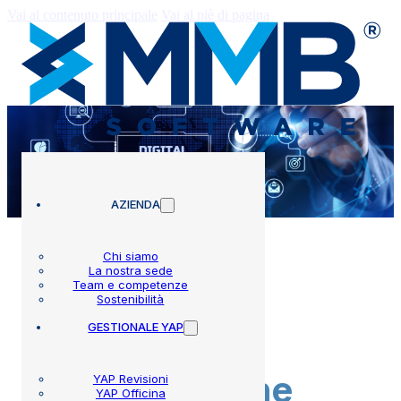
Vai al contenuto principale
Vai al piè di pagina
AZIENDA
Chi siamo
La nostra sede
Team e competenze
Servizi per
Sostenibilità
GESTIONALE YAP
marketing e
comunicazione
YAP Revisioni
YAP Officina