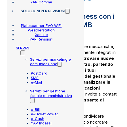
YAP Gomme
SOLUZIONI
PER REVISIONI
Fai crescere il tuo business con i
servizi di marketing MMB
Platescanner EVO WiFi
Weatherstation
Xamine
YAP Revisioni
Grazie ai servizi di marketing per officine meccaniche,
SERVIZI
gommisti e centri revisione, completamente integrati in
YAP, puoi
fidelizzare i tuoi clienti e trovare nuove
Servizi per marketing e
comunicazione
opportunità di business senza sforzo, partendo
dai dati che quotidianamente tu ed i tuoi
PostCard
collaboratori registrate all’interno del gestionale
.
SMS
Infatti, puoi progettare,
pianificare e analizzare in
e-Mail
modo semplice ed intuitivo comunicazioni
Servizi per gestione
multicanale
, SMS, PostCard o e-Mail, rivolte ai contatti
fiscale e amministrativa
del tuo database,
senza essere un esperto di
marketing
.
e-Bill
e-Ticket Power
Puoi sfruttare questo modulo sia per condividere
e-Cash
informazioni con i tuoi clienti, ad esempio ricordare
YAP Incassi