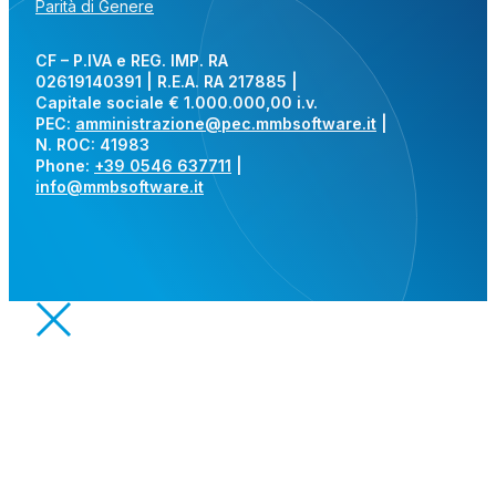
Parità di Genere
CF – P.IVA e REG. IMP. RA
02619140391 | R.E.A. RA 217885 |
Capitale sociale € 1.000.000,00 i.v.
PEC:
amministrazione@pec.mmbsoftware.it
|
N. ROC: 41983
Phone:
+39 0546 637711
|
info@mmbsoftware.it