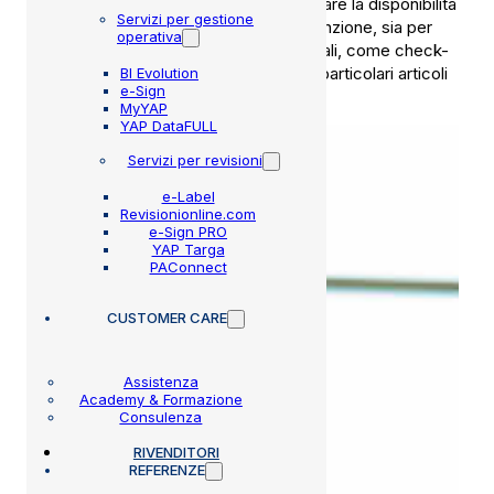
scadenze relative ai veicoli o comunicare la disponibilità
Servizi per gestione
dell’auto dopo un intervento di manutenzione, sia per
operativa
veicolare promozioni o iniziative speciali, come check-
up estivi o invernali oppure offerte su particolari articoli
BI Evolution
e-Sign
o servizi.
MyYAP
YAP DataFULL
Servizi per revisioni
e-Label
Revisionionline.com
e-Sign PRO
YAP Targa
PAConnect
CUSTOMER CARE
Assistenza
Academy & Formazione
Consulenza
RIVENDITORI
REFERENZE