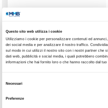
Servizi per la gestione
Questo sito web utilizza i cookie
fiscale e amministrativa
Utilizziamo i cookie per personalizzare contenuti ed annunci, 
dei social media e per analizzare il nostro traffico. Condividi
sul modo in cui utilizzi il nostro sito con i nostri partner che 
Amministra la tua officina con il gestionale YAP
dati web, pubblicità e social media, i quali potrebbero combin
informazioni che hai fornito loro o che hanno raccolto dal tuo u
Selezione
Necessari
del
consenso
Preferenze