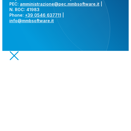
PEC:
amministrazione@pec.mmbsoftware.it
|
N. ROC: 41983
Phone:
+39 0546 637711
|
info@mmbsoftware.it