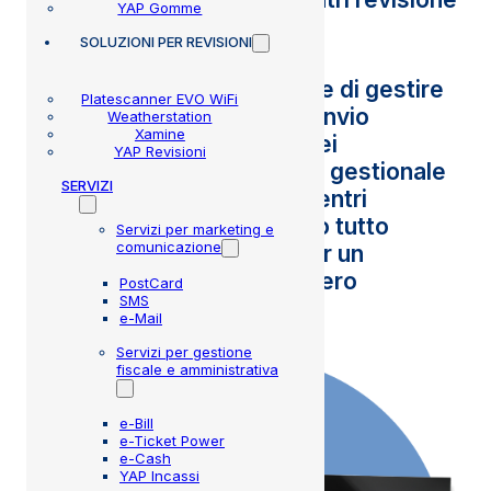
YAP Gomme
SOLUZIONI
PER REVISIONI
e-Ticket Power ti permette di gestire
Platescanner EVO WiFi
l’emissione, la stampa e l’invio
Weatherstation
Xamine
all’Agenzia delle Entrate dei
YAP Revisioni
corrispettivi elettronici dal gestionale
SERVIZI
per officine, gommisti e centri
revisione YAP, registrando tutto
Servizi per marketing e
comunicazione
all’interno del software per un
completo controllo sull’intero
PostCard
SMS
processo.
e-Mail
Servizi per gestione
fiscale e amministrativa
e-Bill
e-Ticket Power
e-Cash
YAP Incassi