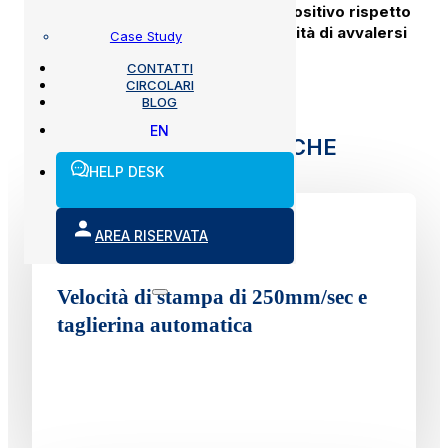
l’
aggiornamento costante del dispositivo rispetto
alla normativa vigente e la possibilità di avvalersi
Case Study
dell’assistenza MMB
.
CONTATTI
CIRCOLARI
BLOG
EN
FUNZIONALITÀ SPECIFICHE
HELP DESK
AREA RISERVATA
Velocità di stampa di 250mm/sec e
taglierina automatica