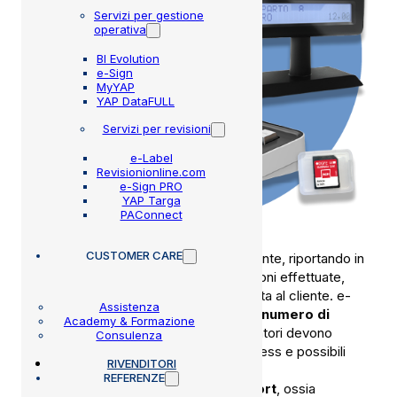
Servizi per gestione
operativa
BI Evolution
e-Sign
MyYAP
YAP DataFULL
Servizi per revisioni
e-Label
Revisionionline.com
e-Sign PRO
YAP Targa
PAConnect
CUSTOMER CARE
La stampa dello scontrino fiscale parlante, riportando in
automatico tutti i dettagli sulle lavorazioni effettuate,
può sostituire la consegna della ricevuta al cliente. e-
Assistenza
Ticket Power ti permette di
ridurre il numero di
Academy & Formazione
passaggi manuali
che i tuoi collaboratori devono
Consulenza
compiere e di conseguenza tempi, stress e possibili
RIVENDITORI
errori collegati a questa attività.
REFERENZE
La soluzione include il
servizio support
, ossia