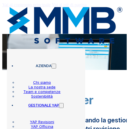
Vai al contenuto principale
Vai al piè di pagina
AZIENDA
Chi siamo
La nostra sede
Team e competenze
e-Ticket Power
Sostenibilità
GESTIONALE YAP
Risparmia tempo digitalizzando la gestione
YAP Revisioni
YAP Officina
di officine, gommisti e centri revisione