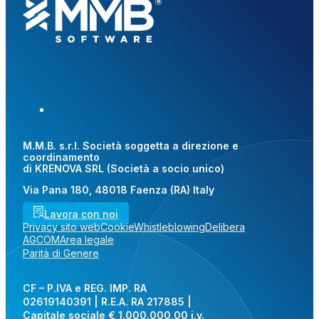
M.M.B. s.r.l. Società soggetta a direzione e
coordinamento
di KRENOVA SRL (Società a socio unico)
Via Pana 180, 48018 Faenza (RA) Italy
Lavora con noi
Privacy sito web
Cookie
Whistleblowing
Delibera
AGCOM
Area legale
Parità di Genere
CF – P.IVA e REG. IMP. RA
02619140391 | R.E.A. RA 217885 |
Capitale sociale € 1.000.000,00 i.v.