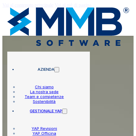
Vai al contenuto principale
Vai al piè di pagina
AZIENDA
Chi siamo
La nostra sede
Team e competenze
Sostenibilità
GESTIONALE YAP
YAP Revisioni
YAP Officina