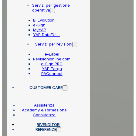
Servizi per gestione
operativa
BI Evolution
e-Sign
MyYAP
YAP DataFULL
Servizi per revisioni
e-Label
Revisionionline.com
e-Sign PRO
YAP Targa
PAConnect
CUSTOMER CARE
Assistenza
Academy & Formazione
Consulenza
RIVENDITORI
REFERENZE