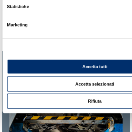
Statistiche
Marketing
Accetta tutti
Aree di applicazione
Accetta selezionati
YAP
Rifiuta