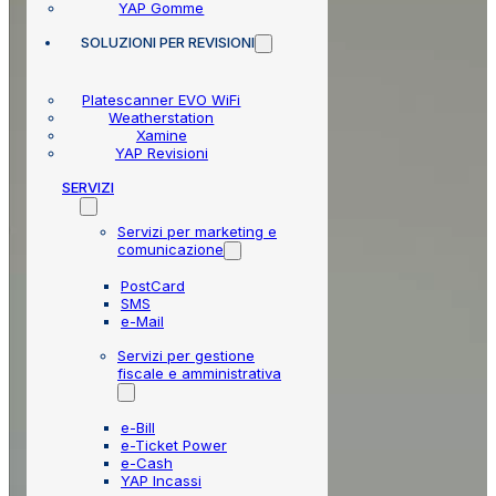
YAP Gomme
SOLUZIONI
PER REVISIONI
Platescanner EVO WiFi
Weatherstation
Xamine
YAP Revisioni
SERVIZI
Servizi per marketing e
comunicazione
PostCard
SMS
e-Mail
Servizi per gestione
fiscale e amministrativa
e-Bill
e-Ticket Power
e-Cash
YAP Incassi