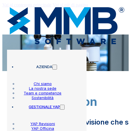
Vai al contenuto principale
Vai al piè di pagina
AZIENDA
Chi siamo
La nostra sede
Team e competenze
Weatherstation
Sostenibilità
GESTIONALE YAP
La centralina meteo revisione che se
YAP Revisioni
YAP Officina