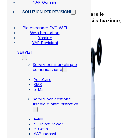
YAP Gomme
SOLUZIONI
PER REVISIONI
La soluzione MMB ti permette di
rilevare le
condizioni atmosferiche in qualsiasi situazione
,
condividendo i dati rilevati in rete.
Platescanner EVO WiFi
Weatherstation
Xamine
YAP Revisioni
SERVIZI
Servizi per marketing e
comunicazione
PostCard
SMS
e-Mail
Servizi per gestione
fiscale e amministrativa
e-Bill
e-Ticket Power
e-Cash
YAP Incassi