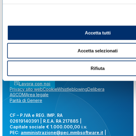
Accetta tutti
Accetta selezionati
M.M.B. s.r.l. Società soggetta a direzione e
coordinamento
di KRENOVA SRL (Società a socio unico)
Rifiuta
Via Pana 180, 48018 Faenza (RA) Italy
Lavora con noi
Privacy sito web
Cookie
Whistleblowing
Delibera
AGCOM
Area legale
Parità di Genere
CF – P.IVA e REG. IMP. RA
02619140391 | R.E.A. RA 217885 |
Capitale sociale € 1.000.000,00 i.v.
PEC:
amministrazione@pec.mmbsoftware.it
|