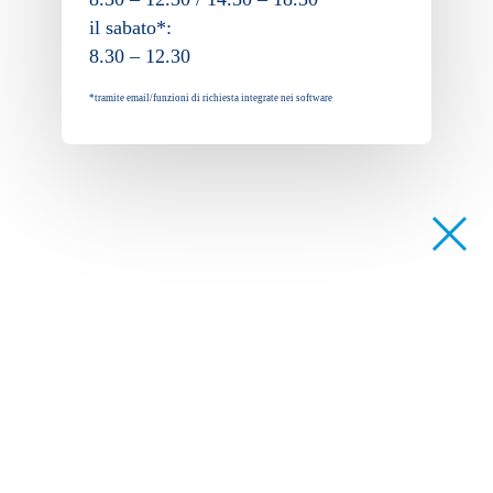
il sabato*:
8.30 – 12.30
*tramite email/funzioni di richiesta integrate nei software