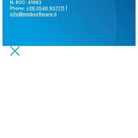
N. ROC: 41983
Phone:
+39 0546 637711
|
info@mmbsoftware.it