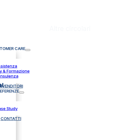
Altre circolari
TOMER CARE
sistenza
 & Formazione
nsulenza
al
RIVENDITORI
EFERENZE
se Study
CONTATTI