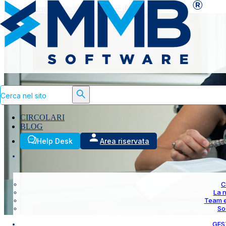
Vai al contenuto principale
Vai al piè di pagina
Cerca
CIRCOLARI
BLOG
Help Desk
Area riservata
C
La 
Team 
So
GES