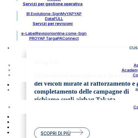
Servizi per gestione operativa
BI Evolution
e-Sign
MyYAP
YAP
DataFULL
Servizi per revisioni
e-Label
Revisionionline.com
e-Sign
PRO
YAP Targa
PAConnect
CUS
02 Lug 2026
As
Academy
Disposizioni operative per la verifica
Co
dei veicoli mirate al rafforzamento e 
R
completamento delle campagne di
richiamo sugli airbag Takata.
Ca
SCOPRI DI PIÙ