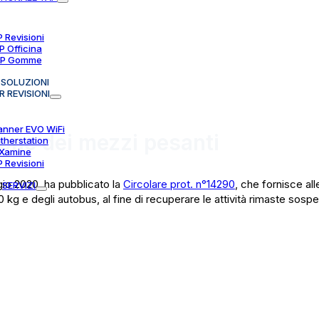
 Revisioni
P Officina
P Gomme
SOLUZIONI
R REVISIONI
anner EVO WiFi
ione dei mezzi pesanti
therstation
Xamine
 Revisioni
ggio 2020, ha pubblicato la
Circolare prot. n°14290
, che fornisce a
SERVIZI
g e degli autobus, al fine di recuperare le attività rimaste sospe