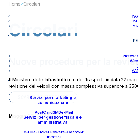
Home
>
Circolari
YAP
YA
Circolari
YA
PE
Platesc
Nuove procedure per la revis
Wea
YAP
Il Ministero delle Infrastrutture e dei Trasporti, in data 22 ma
revisione dei veicoli con massa complessiva superiore a 3500 k
SCARICA LA CIRCOLARE
Servizi per marketing e
comunicazione
PostCard
SMS
e-Mail
Maggio 23, 2020
Servizi per gestione fiscale e
amministrativa
e-Bill
e-Ticket Power
e-Cash
YAP
Incassi