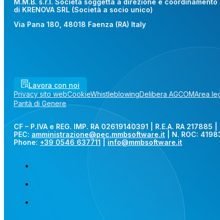
M.M.B. s.r.l. Società soggetta a direzione e coordinamento
di KRENOVA SRL (Società a socio unico)
Via Pana 180, 48018 Faenza (RA) Italy
Lavora con noi
Privacy sito web
Cookie
Whistleblowing
Delibera AGCOM
Area le
Parità di Genere
CF – P.IVA e REG. IMP. RA 02619140391 | R.E.A. RA 217885 | 
PEC:
amministrazione@pec.mmbsoftware.it
| N. ROC: 4198
Phone:
+39 0546 637711
|
info@mmbsoftware.it