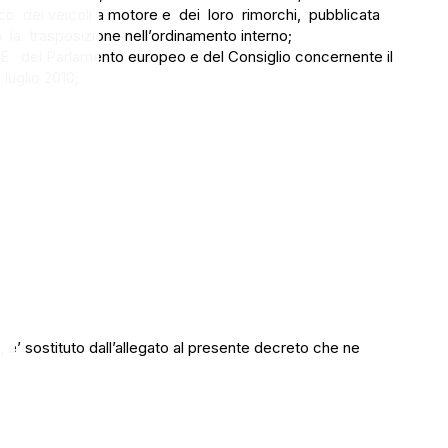
o dei veicoli a motore e dei loro rimorchi, pubblicata
a la trasposizione nell’ordinamento interno;
CE del Parlamento europeo e del Consiglio concernente il
 luglio 2010;
 e’ sostituto dall’allegato al presente decreto che ne