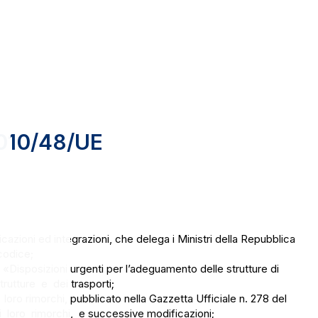
2010/48/UE
zioni ed integrazioni, che delega i Ministri della Repubblica
codice;
isposizioni urgenti per l’adeguamento delle strutture di
rutture e dei trasporti;
oro rimorchi, pubblicato nella Gazzetta Ufficiale n. 278 del
 loro rimorchi, e successive modificazioni;