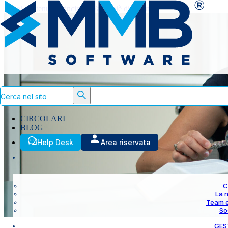
Vai al contenuto principale
Vai al piè di pagina
Cerca
CIRCOLARI
BLOG
Help Desk
Area riservata
C
La 
Team 
So
GES