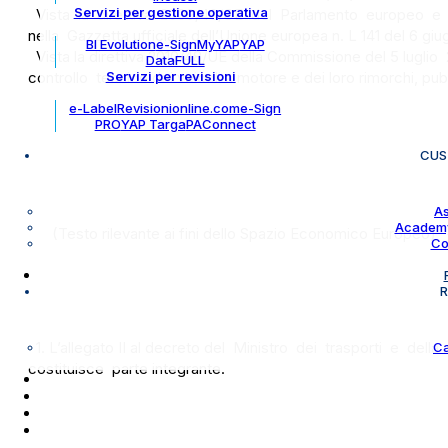
Servizi per gestione operativa
Vista la direttiva 2009/40/CE del Parlamento europeo e del
nella Gazzetta ufficiale dell’Unione europea n. L 141 del 6 gi
BI Evolution
e-Sign
MyYAP
YAP
Vista la direttiva 2010/48/UE della Commissione del 5 lugl
DataFULL
Servizi per revisioni
controllo tecnico dei veicoli a motore e dei loro rimorchi, pub
e-Label
Revisionionline.com
e-Sign
PRO
YAP Targa
PAConnect
CUS
As
Academy
(Testo rilevante ai fini dello Spazio Economico Europeo)
Co
R
1. L’allegato II al decreto del Ministro dei trasporti e della
Ca
costituisce parte integrante.