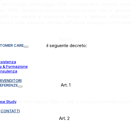
 Consiglio, del 6 maggio 2009, concernente il controllo tecnic
ugno 2009; direttiva in versione rifusa per la quale non e’ previst
io 2010, che adegua al progresso tecnico la direttiva 2009/40/
blicata nella Gazzetta ufficiale dell’Unione europea n. L 173 dell’8
Adotta
il seguente decreto:
TOMER CARE
sistenza
 & Formazione
nsulenza
RIVENDITORI
Art. 1
EFERENZE
 navigazione del 6 agosto 1998, n. 408, e successive modificazioni,
se Study
CONTATTI
Art. 2