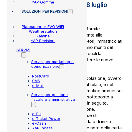
YAP Gomme
Circolare prot. 16832 del 28 luglio
SOLUZIONI
PER REVISIONI
2014
Platescanner EVO WiFi
Con la circolare in oggetto sono state fornite
Weatherstation
alcune importanti indicazioni relativamente alle
Xamine
YAP Revisioni
procedure di prenotazione dei ciclomotori, immatricolati
prima del 14 luglio 2006 che ancora erano muniti del
SERVIZI
contrassegno di identificazione e per i quali la
Motorizzazione ha proceduto ad emettere le nuove
Servizi per marketing e
carte di circolazione.
comunicazione
Nel caso non sia indicato il numero di
PostCard
omologazione (DGM) sulla carta di circolazione, ovvero
SMS
non sia assumibile dalla punzonatura sul telaio, e nel
e-Mail
caso non si abbia la certezza del pneumatico ammesso
Servizi per gestione
all’origine, il ciclomotore dovrà essere sottoposto a
fiscale e amministrativa
revisione presso l’UMC, il quale potrà, in seguito,
aggiornare i dati della carta di circolazione.
e-Bill
E’ stato puntualizzato, inoltre, che in fase di
e-Ticket Power
prenotazione, deve essere inserita la data di inizio
e-Cash
circolazione (tipicamente riportata nelle note della carta
YAP Incassi