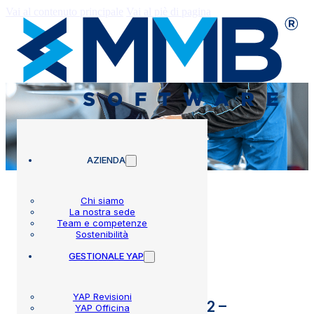
Vai al contenuto principale
Vai al piè di pagina
AZIENDA
Chi siamo
La nostra sede
Team e competenze
Circolari
Sostenibilità
GESTIONALE YAP
YAP Revisioni
Aggiornamento MCTCNet2 –
YAP Officina