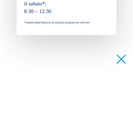
il sabato*:
8.30 – 12.30
*tramite email/funzioni di richiesta integrate nei software