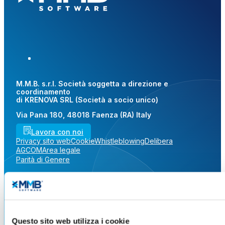
M.M.B. s.r.l. Società soggetta a direzione e
coordinamento
di KRENOVA SRL (Società a socio unico)
Via Pana 180, 48018 Faenza (RA) Italy
Lavora con noi
Privacy sito web
Cookie
Whistleblowing
Delibera
AGCOM
Area legale
Parità di Genere
CF – P.IVA e REG. IMP. RA
02619140391 | R.E.A. RA 217885 |
Capitale sociale € 1.000.000,00 i.v.
PEC:
amministrazione@pec.mmbsoftware.it
|
Questo sito web utilizza i cookie
N. ROC: 41983