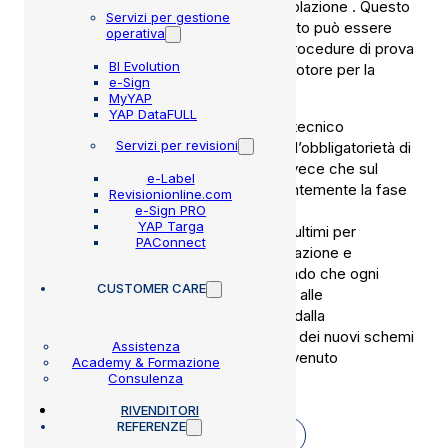
di circolazione) quale data di immatricolazione . Questo
Servizi per gestione
trova logica spiegazione in quanto il dato può essere
operativa
rilevante per la determinazione delle procedure di prova
BI Evolution
e dei limiti a cui sarà soggetto il ciclomotore per la
e-Sign
determinazione dell’esito.
MyYAP
YAP DataFULL
Tra le modifiche generali al capitolato tecnico
Servizi per revisioni
MCTCNet2 si segnala quella relativa all’obbligatorietà di
inserimento dei Km sul PCStazione, invece che sul
e-Label
PCPrenotazione, semplificando evidentemente la fase
Revisionionline.com
di inserimento della prenotazione.
e-Sign PRO
YAP Targa
Inoltre sono stati riconfermati i termini ultimi per
PAConnect
l’adeguamento dei software PCPrenotazione e
PCStazione al 31 ottobre 2014, ricordando che ogni
CUSTOMER CARE
aggiornamento relativo ai software e/o alle
apparecchiature deve essere seguito dalla
presentazione all’UMC di competenza dei nuovi schemi
Assistenza
di collegamento, entro 15 giorni dall’avvenuto
Academy & Formazione
adeguamento.
Consulenza
RIVENDITORI
Scarica la circolare
REFERENZE
SCARICA L’ALLEGATO TECNICO