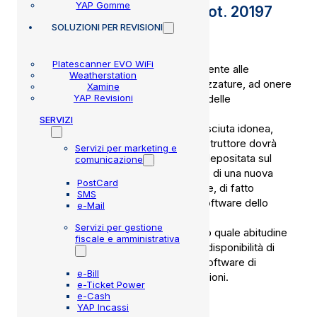
YAP Gomme
attrezzatura – Circolare Prot. 20197
SOLUZIONI
PER REVISIONI
del 15 Settembre 2016
Platescanner EVO WiFi
Sono state date informazioni relativamente alle
Weatherstation
procedure di adeguamento delle attrezzature, ad onere
Xamine
YAP Revisioni
del costruttore, in seguito alla verifica delle
autocertificazioni.
SERVIZI
In particolare, per l’attrezzatura riconosciuta idonea,
quindi omologata ad MCTCNet2, il costruttore dovrà
Servizi per marketing e
aggiornare la relativa chiave pubblica depositata sul
comunicazione
portale del C.S.R.P.A.D.. Il caricamento di una nuova
PostCard
chiave pone in scadenza la precedente, di fatto
SMS
obbligando l’officina ad aggiornare il software dello
e-Mail
strumento all’ultima versione.
Servizi per gestione
E’ importante che le officine assumano quale abitudine
fiscale e amministrativa
quella di verificare frequentemente la disponibilità di
nuovi aggiornamenti relativamente ai software di
e-Bill
gestione delle attrezzature per le revisioni.
e-Ticket Power
e-Cash
SCARICA LA CIRCOLARE
YAP Incassi