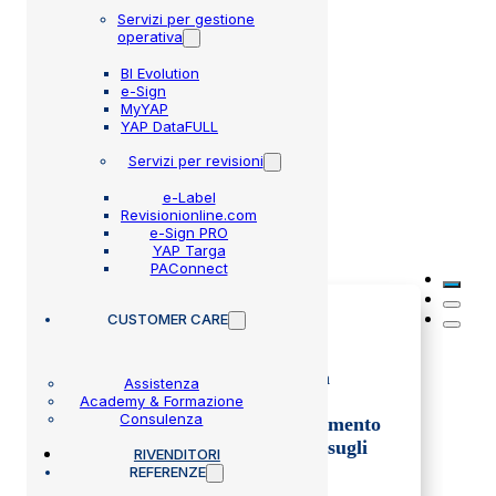
Servizi per gestione
operativa
Settembre 20, 2016
BI Evolution
e-Sign
MyYAP
YAP DataFULL
Servizi per revisioni
e-Label
Revisionionline.com
Altre circolari
e-Sign PRO
YAP Targa
PAConnect
CUSTOMER CARE
02 Lug 2026
Disposizioni operative per la
Assistenza
verifica dei veicoli mirate al
Academy & Formazione
Consulenza
rafforzamento e al completamento
delle campagne di richiamo sugli
RIVENDITORI
airbag Takata.
REFERENZE