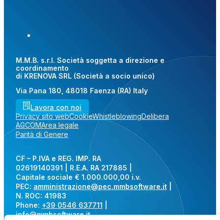
M.M.B. s.r.l. Società soggetta a direzione e
coordinamento
di KRENOVA SRL (Società a socio unico)
Via Pana 180, 48018 Faenza (RA) Italy
Lavora con noi
Privacy sito web
Cookie
Whistleblowing
Delibera
AGCOM
Area legale
Parità di Genere
CF – P.IVA e REG. IMP. RA
02619140391 | R.E.A. RA 217885 |
Capitale sociale € 1.000.000,00 i.v.
PEC:
amministrazione@pec.mmbsoftware.it
|
N. ROC: 41983
Phone:
+39 0546 637711
|
info@mmbsoftware.it