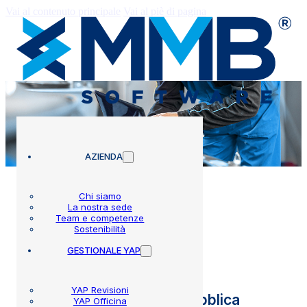
Vai al contenuto principale
Vai al piè di pagina
AZIENDA
Chi siamo
La nostra sede
Team e competenze
Circolari
Sostenibilità
GESTIONALE YAP
YAP Revisioni
Aggiornamento chiave pubblica
YAP Officina