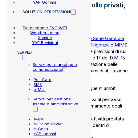
YAP Gomme
ispettori dei centri di controllo privati,
SOLUZIONI
PER REVISIONI
relativi requisiti e regime
sanzionatorio
Platescanner EVO WiFi
Weatherstation
Xamine
È stato pubblicato in
Gazzetta Ufficiale Serie Generale
YAP Revisioni
n° 48 del 26 febbraio 2022
il
Decreto Dirigenziale MIMS
del 16 febbraio 2022
, in attuazione delle previsioni di cui
SERVIZI
agli artt. 2, comma 2, lettere e), g) e h) e 17 del
D.M. 15
novembre 2021 n° 446
, per l’esternalizzazione delle
Servizi per marketing e
comunicazione
revisioni dei veicoli pesanti e per gli esami di abilitazione
degli ispettori privati.
PostCard
SMS
In particolare, il Decreto disciplina i seguenti ambiti:
e-Mail
Servizi per gestione
Integrazione della disciplina relativa al percorso
fiscale e amministrativa
formativo obbligatorio e di aggiornamento degli
ispettori autorizzati.
Definizione dei corrispettivi per l’attività prestata
e-Bill
e-Ticket Power
dagli ispettori autorizzati presso i centri di
e-Cash
controllo privati.
YAP Incassi