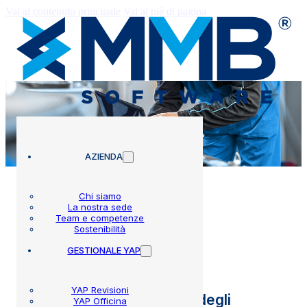
Vai al contenuto principale
Vai al piè di pagina
AZIENDA
Chi siamo
La nostra sede
Team e competenze
Circolari
Sostenibilità
GESTIONALE YAP
YAP Revisioni
Regime di autorizzazione degli
YAP Officina