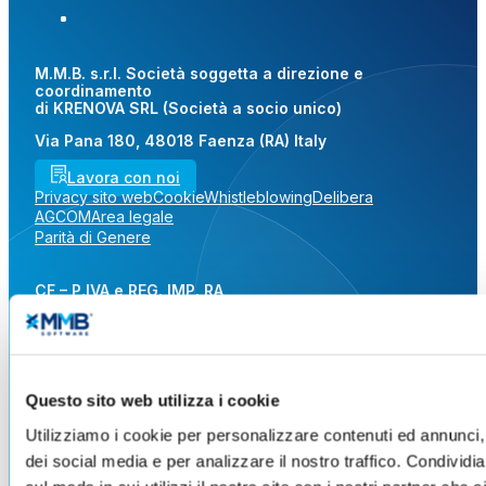
M.M.B. s.r.l. Società soggetta a direzione e
coordinamento
di KRENOVA SRL (Società a socio unico)
Via Pana 180, 48018 Faenza (RA) Italy
Lavora con noi
Privacy sito web
Cookie
Whistleblowing
Delibera
AGCOM
Area legale
Parità di Genere
CF – P.IVA e REG. IMP. RA
02619140391 | R.E.A. RA 217885 |
Capitale sociale € 1.000.000,00 i.v.
PEC:
amministrazione@pec.mmbsoftware.it
|
N. ROC: 41983
Phone:
+39 0546 637711
|
Questo sito web utilizza i cookie
info@mmbsoftware.it
Utilizziamo i cookie per personalizzare contenuti ed annunci, 
dei social media e per analizzare il nostro traffico. Condividi