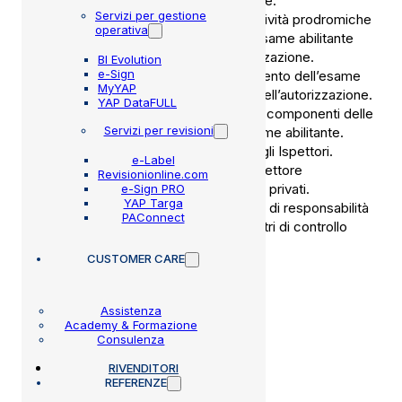
Vigilanza sull’attività di formazione.
Servizi per gestione
Procedimentalizzazione delle attività prodromiche
operativa
allo svolgimento della prova di esame abilitante
per il conseguimento dell’autorizzazione.
BI Evolution
e-Sign
Procedure e modalità di svolgimento dell’esame
MyYAP
abilitante per il conseguimento dell’autorizzazione.
YAP DataFULL
Definizione dei corrispettivi per i componenti delle
Servizi per revisioni
commissioni giudicatrici dell’esame abilitante.
Contenuti del Registro Unico degli Ispettori.
e-Label
Definizione delle funzioni dell’ispettore
Revisionionline.com
autorizzato dei centri di controllo privati.
e-Sign PRO
YAP Targa
Disciplina sanzionatoria e regime di responsabilità
PAConnect
degli ispettori autorizzati dei centri di controllo
privati.
CUSTOMER CARE
Assistenza
SCARICA IL DECRETO
Academy & Formazione
Consulenza
RIVENDITORI
REFERENZE
Febbraio 28, 2022