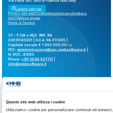
Via Pana 180, 48018 Faenza (RA) Italy
Lavora con noi
Privacy sito web
Cookie
Whistleblowing
Delibera
AGCOM
Area legale
Parità di Genere
CF – P.IVA e REG. IMP. RA
02619140391 | R.E.A. RA 217885 |
Capitale sociale € 1.000.000,00 i.v.
PEC:
amministrazione@pec.mmbsoftware.it
|
N. ROC: 41983
Phone:
+39 0546 637711
|
info@mmbsoftware.it
Questo sito web utilizza i cookie
Utilizziamo i cookie per personalizzare contenuti ed annunci, 