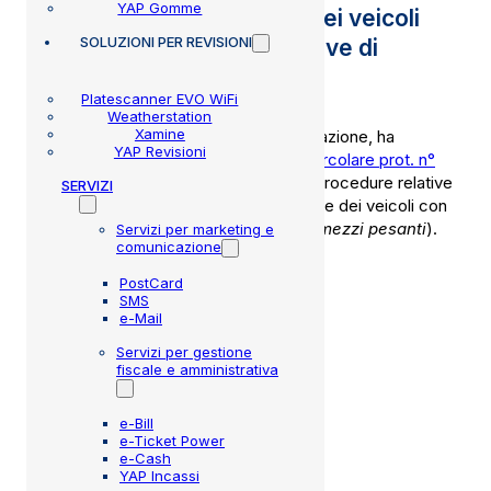
YAP Gomme
delle attività di revisione dei veicoli
SOLUZIONI
PER REVISIONI
pesanti – Refertazione prove di
revisione
Platescanner EVO WiFi
Weatherstation
Xamine
La Direzione Generale per la Motorizzazione, ha
YAP Revisioni
pubblicato in data 18 luglio 20205, la
Circolare prot. n°
20658
, con la quale comunica nuove procedure relative
SERVIZI
alla refertazione delle prove di revisione dei veicoli con
massa complessiva superiore a 3,5t (
mezzi pesanti
).
Servizi per marketing e
comunicazione
SCARICA LA CIRCOLARE
PostCard
SMS
e-Mail
Luglio 19, 2025
Servizi per gestione
fiscale e amministrativa
e-Bill
e-Ticket Power
e-Cash
YAP Incassi