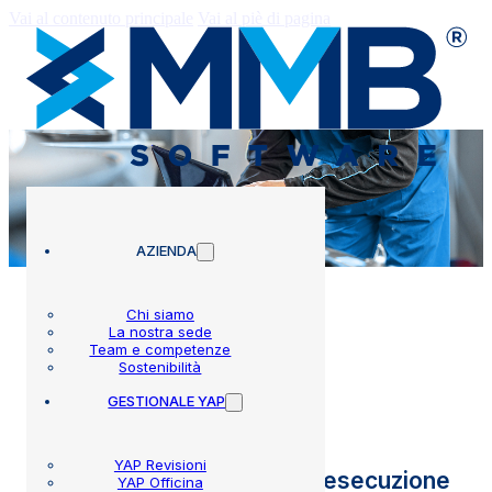
Vai al contenuto principale
Vai al piè di pagina
AZIENDA
Chi siamo
La nostra sede
Team e competenze
Circolari
Sostenibilità
GESTIONALE YAP
YAP Revisioni
Procedure operative per l’esecuzione
YAP Officina