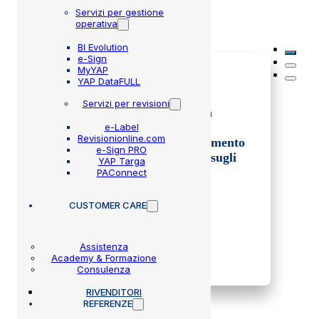
Altre circolari
Servizi per gestione
operativa
BI Evolution
e-Sign
MyYAP
YAP DataFULL
02 Lug 2026
Servizi per revisioni
Disposizioni operative per la
verifica dei veicoli mirate al
e-Label
Revisionionline.com
rafforzamento e al completamento
e-Sign PRO
delle campagne di richiamo sugli
YAP Targa
airbag Takata.
PAConnect
CUSTOMER CARE
Assistenza
SCOPRI DI PIÙ
Academy & Formazione
Consulenza
RIVENDITORI
REFERENZE