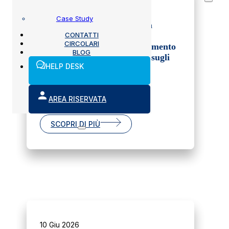
02 Lug 2026
Case Study
Disposizioni operative per la
CONTATTI
verifica dei veicoli mirate al
CIRCOLARI
rafforzamento e al completamento
BLOG
delle campagne di richiamo sugli
HELP DESK
airbag Takata.
AREA RISERVATA
SCOPRI DI PIÙ
10 Giu 2026