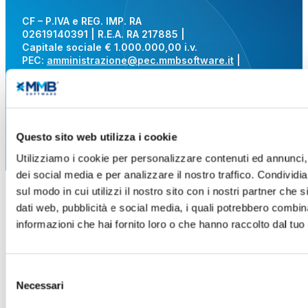
CF – P.IVA e REG. IMP. RA
02619140391 | R.E.A. RA 217885 |
Capitale sociale € 1.000.000,00 i.v.
PEC:
amministrazione@pec.mmbsoftware.it
|
N. ROC: 41983
Phone:
+39 0546 637711
|
info@mmbsoftware.it
Questo sito web utilizza i cookie
Utilizziamo i cookie per personalizzare contenuti ed annunci, 
dei social media e per analizzare il nostro traffico. Condividi
sul modo in cui utilizzi il nostro sito con i nostri partner che 
dati web, pubblicità e social media, i quali potrebbero combin
informazioni che hai fornito loro o che hanno raccolto dal tuo u
Selezione
Necessari
del
consenso