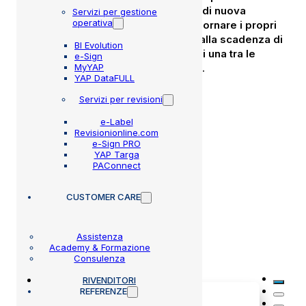
febbraio 2024
, sono tenuti a
dotarsi di nuova
Servizi per gestione
operativa
apparecchiatura
Scantool
o ad aggiornare i propri
contagiri entro il termine definito dalla scadenza di
BI Evolution
validità della verifica metrologica di una tra le
e-Sign
MyYAP
attrezzature in uso presso il centro
.
YAP DataFULL
SCARICA LA CIRCOLARE
Servizi per revisioni
e-Label
Revisionionline.com
Novembre 8, 2023
e-Sign PRO
YAP Targa
PAConnect
CUSTOMER CARE
Assistenza
Altre circolari
Academy & Formazione
Consulenza
RIVENDITORI
REFERENZE