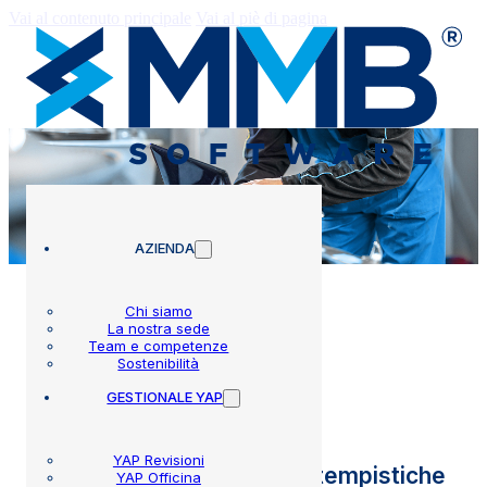
Vai al contenuto principale
Vai al piè di pagina
AZIENDA
Chi siamo
La nostra sede
Team e competenze
Circolari
Sostenibilità
GESTIONALE YAP
YAP Revisioni
Chiarimenti su modalità e tempistiche
YAP Officina