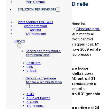
YAP Gomme
per adozione ScanTool OBD nelle
SOLUZIONI
PER REVISIONI
revisioni dei veicoli
Platescanner EVO WiFi
La Direzione Generale della Motorizzazione ha
Weatherstation
pubblicato, in data 07 novembre 2023, la
Circolare prot.
Xamine
YAP Revisioni
n° 33287
che fornisce alcuni chiarimenti in merito ai
requisiti per l’approvazione del dispositivo Scantool
SERVIZI
OBD nelle prove di revisione dei veicoli leggeri (cat. M1,
M2 o N1) immatricolati dopo il 1° settembre 2009 ed alle
Servizi per marketing e
modalità di implementazione dello stesso presso i
comunicazione
centri di controllo.
PostCard
SMS
In particolare, si chiarisce che le software house
e-Mail
dovranno provvedere al
caricamento della nuova
Servizi per gestione
chiave pubblica
sul portale del CRSPAD
entro il 31
fiscale e amministrativa
dicembre 2023
e che i software
PCPrenotazione
e
PCStazione
, in uso presso i Centri di controllo,
dovranno risultare tutti adeguati entro il 31 gennaio
e-Bill
e-Ticket Power
2024
.
e-Cash
YAP Incassi
Inoltre, viene confermato che i Centri,
a partire dal 24