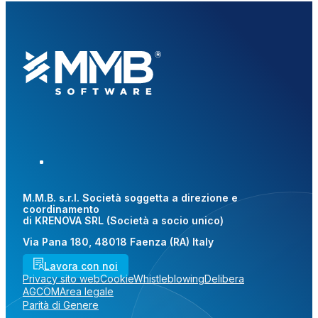
M.M.B. s.r.l. Società soggetta a direzione e
coordinamento
di KRENOVA SRL (Società a socio unico)
Via Pana 180, 48018 Faenza (RA) Italy
Lavora con noi
Privacy sito web
Cookie
Whistleblowing
Delibera
AGCOM
Area legale
Parità di Genere